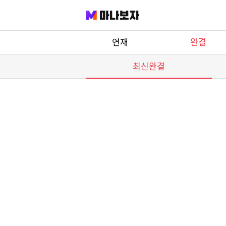
manaBoza
연재
완결
최신완결