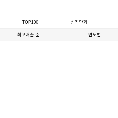
TOP100
신작만화
최고매출 순
연도별