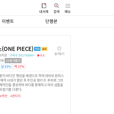
내서재
검색
메뉴
이벤트
단행본
(ONE PIECE)
즐겨찾기
이치로
구독수 56276884+
9.6
연재
15세 이용가
남 63%
여 37%
분이 바다인 행성을 배경으로 하여 대비보 원피스
대해적 시대가 열린 후 주인공 몽키 D. 루피와 그의
해적단을 결성하여 바다를 항해하고 여러 섬들을
모험기를 다룬다.
#액션
#판타지