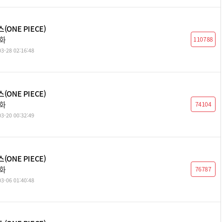
(ONE PIECE)
8화
110788
3-28 02:16:48
(ONE PIECE)
7화
74104
3-20 00:32:49
(ONE PIECE)
6화
76787
3-06 01:40:48