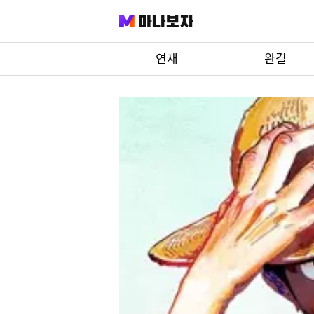
manaBoza
연재
완결