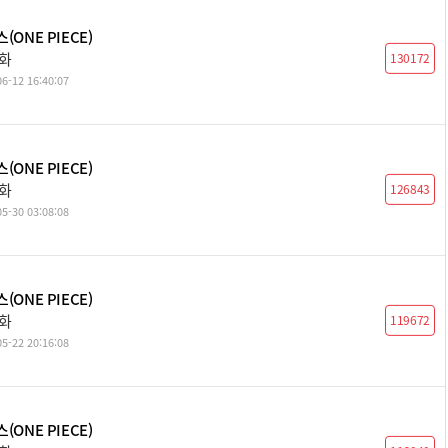
(ONE PIECE)
5화
130172
6-12 16:40:07
(ONE PIECE)
4화
126843
5-30 03:08:08
(ONE PIECE)
3화
119672
5-22 20:16:08
(ONE PIECE)