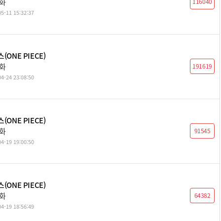
2화
116040
5-11 15:32:37
(ONE PIECE)
1화
191619
4-24 23:08:50
(ONE PIECE)
0화
91545
4-19 19:00:50
(ONE PIECE)
9화
64382
4-19 18:56:49