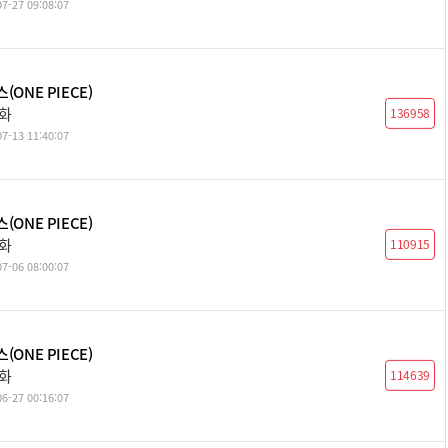
7-27 09:08:07
(ONE PIECE)
8화
136958
7-13 11:40:07
(ONE PIECE)
7화
110915
7-06 08:00:07
(ONE PIECE)
6화
114639
6-27 00:16:07