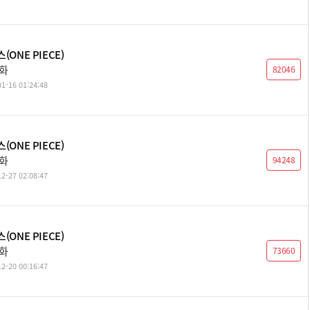
(ONE PIECE)
1화
82046
1-16 01:24:48
(ONE PIECE)
0화
94248
2-27 02:08:47
(ONE PIECE)
9화
73660
2-20 00:16:47