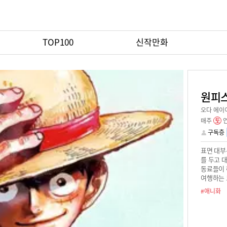
TOP100
신작만화
원피스
오다 에이
매주
토
구독층
표면 대부
를 두고 
동료들이 
여행하는 
#애니화