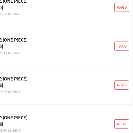
(ONE PIECE)
5화
66919
2-28 01:00:48
(ONE PIECE)
4화
79389
2-13 01:24:52
(ONE PIECE)
3화
67385
2-06 00:56:48
(ONE PIECE)
2화
67141
1-30 01:16:47