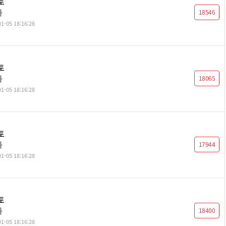
토
화
18546
1-05 18:16:28
토
화
18065
1-05 18:16:28
토
화
17944
1-05 18:16:28
토
화
18400
1-05 18:16:28