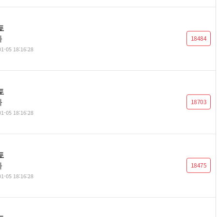
토
화
18484
1-05 18:16:28
토
화
18703
1-05 18:16:28
토
화
18475
1-05 18:16:28