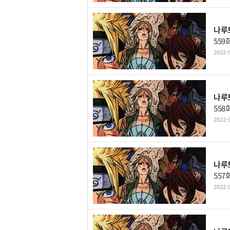
나루
559
2022-0
나루
558
2022-0
나루
557
2022-0