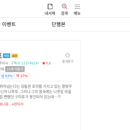
내서재
검색
메뉴
이벤트
단행본
토
즐겨찾기
마사시
구독수 12374928+
9.6
연재
15세 이용가
남 63%
여 37%
뛰어넘는다는 당돌한 포부를 가지고 있는 말썽꾸
 닌자 나루토. 그러나 그의 몸속에는 나뭇잎 마을
킬 뻔했던 구미호가 봉인되어 있는데…?!
애니화
#판타지