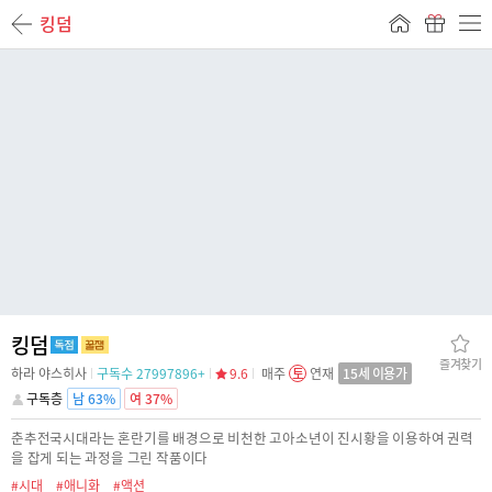
킹덤
킹덤
즐겨찾기
하라 야스히사
구독수 27997896+
9.6
매주
토
연재
15세 이용가
구독층
남 63%
여 37%
춘추전국시대라는 혼란기를 배경으로 비천한 고아소년이 진시황을 이용하여 권력
을 잡게 되는 과정을 그린 작품이다
#시대
#애니화
#액션