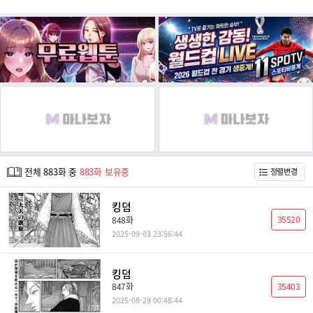
전체 883화 중
883화 보유중
정렬변경
킹덤
35520
848화
2025-09-03 23:56:44
킹덤
35403
847화
2025-08-28 00:48:44