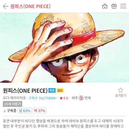
원피스(ONE PIECE)
원피스(ONE PIECE)
즐겨찾기
오다 에이이치로
구독수 56276884+
9.6
매주
토
연재
15세 이용가
구독층
남 63%
여 37%
표면 대부분이 바다인 행성을 배경으로 하여 대비보 원피스를 두고 대해적 시대가
열린 후 주인공 몽키 D. 루피와 그의 동료들이 해적단을 결성하여 바다를 항해하고