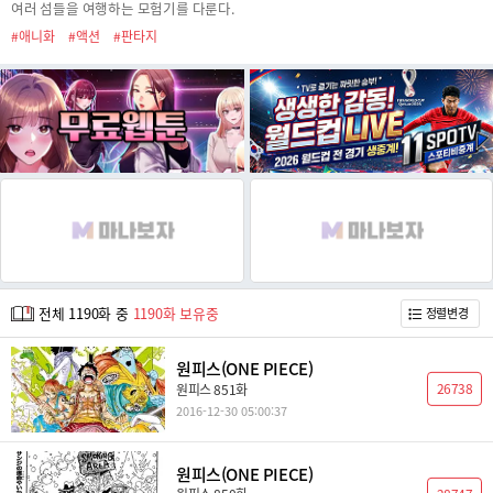
여러 섬들을 여행하는 모험기를 다룬다.
#애니화
#액션
#판타지
전체 1190화 중
1190화 보유중
정렬변경
원피스(ONE PIECE)
26738
원피스 851화
2016-12-30 05:00:37
원피스(ONE PIECE)