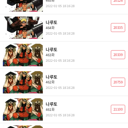
20126
465화
2022-01-05 18:16:28
나루토
20335
464화
2022-01-05 18:16:28
나루토
20339
463화
2022-01-05 18:16:28
나루토
20759
462화
2022-01-05 18:16:28
나루토
21100
461화
2022-01-05 18:16:28