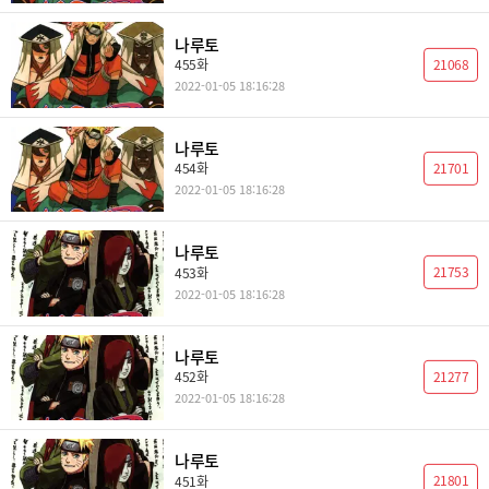
나루토
21068
455화
2022-01-05 18:16:28
나루토
21701
454화
2022-01-05 18:16:28
나루토
21753
453화
2022-01-05 18:16:28
나루토
21277
452화
2022-01-05 18:16:28
나루토
21801
451화