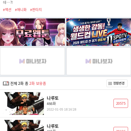
데…?!
#액션
#애니화
#판타지
전체 2화 중
2화 보유중
정렬변경
나루토
20575
466화
2022-01-05 18:16:28
나루토