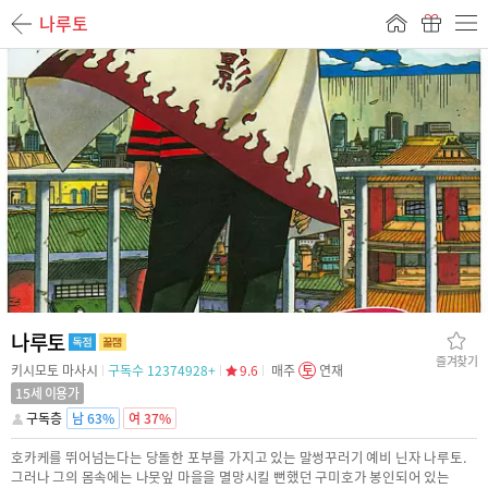
나루토
나루토
즐겨찾기
키시모토 마사시
구독수 12374928+
9.6
매주
토
연재
15세 이용가
구독층
남 63%
여 37%
호카케를 뛰어넘는다는 당돌한 포부를 가지고 있는 말썽꾸러기 예비 닌자 나루토.
그러나 그의 몸속에는 나뭇잎 마을을 멸망시킬 뻔했던 구미호가 봉인되어 있는