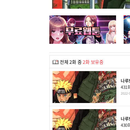
전체 2화 중
2화 보유중
나루
431
2022-0
나루
430