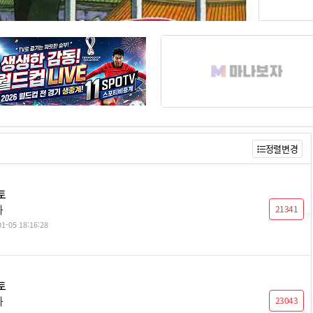
정렬변경
토
화
21341
1-05 18:16:28
토
화
23043