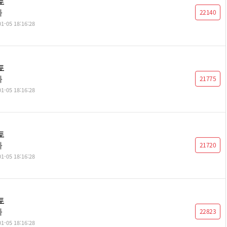
토
화
22140
1-05 18:16:28
토
화
21775
1-05 18:16:28
토
화
21720
1-05 18:16:28
토
화
22823
1-05 18:16:28