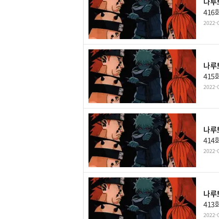
나루
416
2022-0
나루
415
2022-0
나루
414
2022-0
나루
413
2022-0